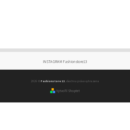
INSTAGRAM Fashionstore13
2026 ©
Fashionstore 13
, všechna práva vyhrazena
Vytvořil Shoptet