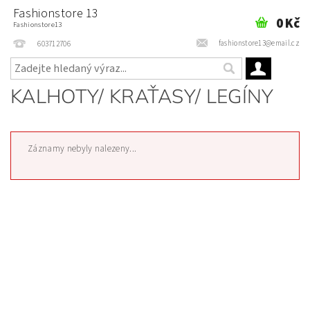
Fashionstore 13
0 Kč
Fashionstore13
fashionstore13@email.cz
603712706
KALHOTY/ KRAŤASY/ LEGÍNY
Záznamy nebyly nalezeny...